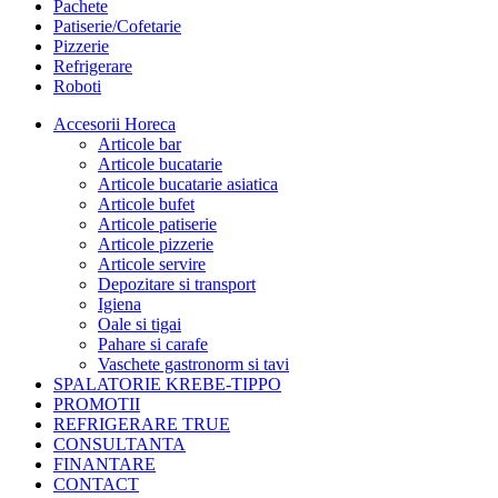
Pachete
Patiserie/Cofetarie
Pizzerie
Refrigerare
Roboti
Accesorii Horeca
Articole bar
Articole bucatarie
Articole bucatarie asiatica
Articole bufet
Articole patiserie
Articole pizzerie
Articole servire
Depozitare si transport
Igiena
Oale si tigai
Pahare si carafe
Vaschete gastronorm si tavi
SPALATORIE KREBE-TIPPO
PROMOTII
REFRIGERARE TRUE
CONSULTANTA
FINANTARE
CONTACT