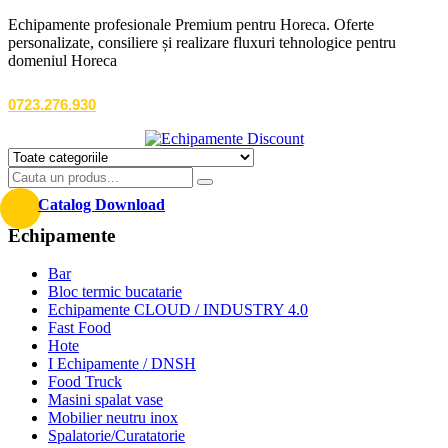
Echipamente profesionale Premium pentru Horeca. Oferte
personalizate, consiliere și realizare fluxuri tehnologice pentru
domeniul Horeca
0723.276.930
Catalog Download
Echipamente
Bar
Bloc termic bucatarie
Echipamente CLOUD / INDUSTRY 4.0
Fast Food
Hote
I Echipamente / DNSH
Food Truck
Masini spalat vase
Mobilier neutru inox
Spalatorie/Curatatorie