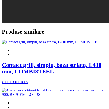
Produse similare
Contact grill, simplu, baza striata, L410
mm, COMBISTEEL
CERE OFERTA