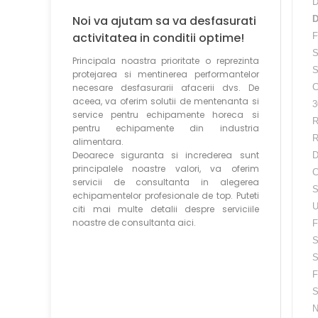
D
Noi va ajutam sa va desfasurati
D
activitatea in conditii optime!
F
S
Principala noastra prioritate o reprezinta
S
protejarea si mentinerea performantelor
necesare desfasurarii afacerii dvs. De
C
aceea, va oferim solutii de mentenanta si
3
service pentru echipamente horeca si
R
pentru echipamente din industria
R
alimentara.
Deoarece siguranta si increderea sunt
D
principalele noastre valori, va oferim
C
servicii de consultanta in alegerea
S
echipamentelor profesionale de top. Puteti
U
citi mai multe detalii despre serviciile
noastre de consultanta aici.
F
S
S
F
S
N