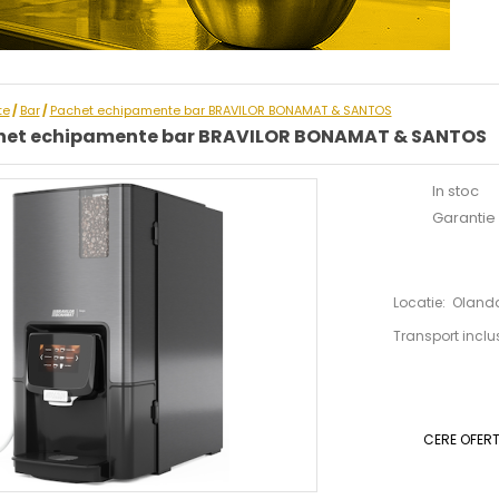
te
Bar
Pachet echipamente bar BRAVILOR BONAMAT & SANTOS
/
/
het echipamente bar BRAVILOR BONAMAT & SANTOS
In stoc
Garantie :
Locatie: Olan
Transport inclu
CERE OFER