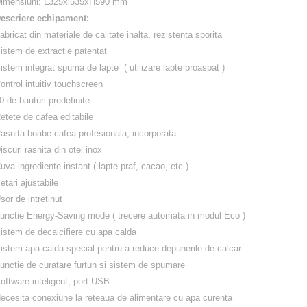
imensiuni: L325xl535xH590 mm
escriere echipament:
abricat din materiale de calitate inalta, rezistenta sporita
istem de extractie patentat
istem integrat spuma de lapte ( utilizare lapte proaspat )
ontrol intuitiv touchscreen
0 de bauturi predefinite
etete de cafea editabile
asnita boabe cafea profesionala, incorporata
iscuri rasnita din otel inox
uva ingrediente instant ( lapte praf, cacao, etc.)
etari ajustabile
sor de intretinut
unctie Energy-Saving mode ( trecere automata in modul Eco )
istem de decalcifiere cu apa calda
istem apa calda special pentru a reduce depunerile de calcar
unctie de curatare furtun si sistem de spumare
oftware inteligent, port USB
ecesita conexiune la reteaua de alimentare cu apa curenta