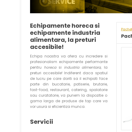
Echipamente horeca si
Pache
echipamente industria
Pac
alimentara, la preturi
accesibile!
Echipa noastra va ofera cu incredere si
profesionalism echipamente performante
pentru
horeca
si
industria alimentara
, la
preturi accesibile! Indiferent daca spatiul
de lucru pe care doriti sa il echipati face
parte din bucatarie, patiserie, brutarie,
fast-food, restaurant, catering, spalatorie
sau curatatorie, va punem la dispozitie o
gama larga de produse de top care va
vor usura si eficientiza munca.
Servicii