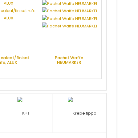
calcat/finisat
Pachet Waffe
ufe, ALUX
NEUMARKER
RE OFERTA
CERE OFERTA