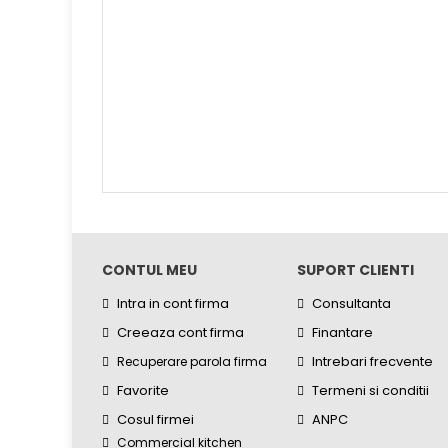
CONTUL MEU
SUPORT CLIENTI
Intra in cont firma
Consultanta
Creeaza cont firma
Finantare
Intrebari frecvente
Recuperare parola firma
Favorite
Termeni si conditii
Cosul firmei
ANPC
Commercial kitchen