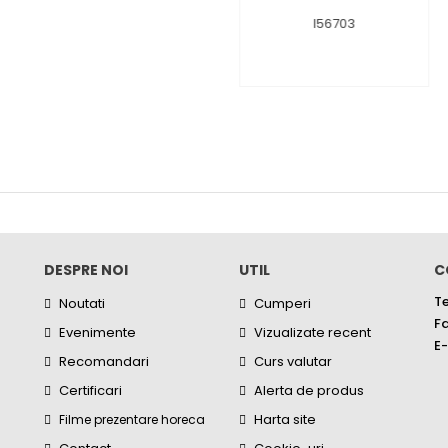
DESPRE NOI
UTIL
C
Te
Noutati
Cumperi
Fa
Evenimente
Vizualizate recent
E-
Recomandari
Curs valutar
Certificari
Alerta de produs
Harta site
Filme prezentare horeca