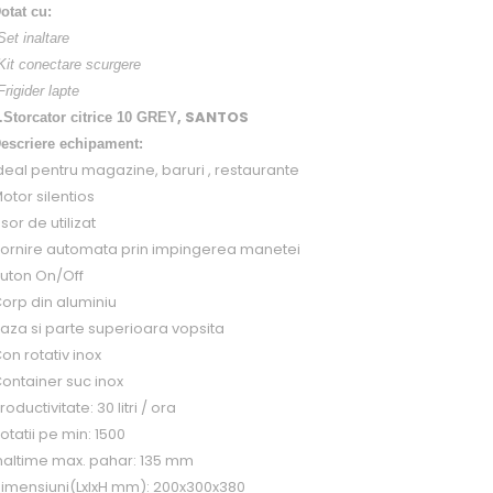
otat cu:
Set inaltare
Kit conectare scurgere
Frigider lapte
, SANTOS
.Storcator citrice 10 GREY
escriere echipament:
deal pentru magazine, baruri , restaurante
otor silentios
sor de utilizat
ornire automata prin impingerea manetei
uton On/Off
orp din aluminiu
aza si parte superioara vopsita
on rotativ inox
ontainer suc inox
roductivitate: 30 litri / ora
otatii pe min: 1500
naltime max. pahar: 135 mm
imensiuni(LxlxH mm): 200x300x380