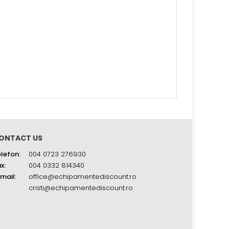
ONTACT US
lefon:
004 0723 276930
x:
004 0332 814340
mail:
office@echipamentediscount.ro
cristi@echipamentediscount.ro