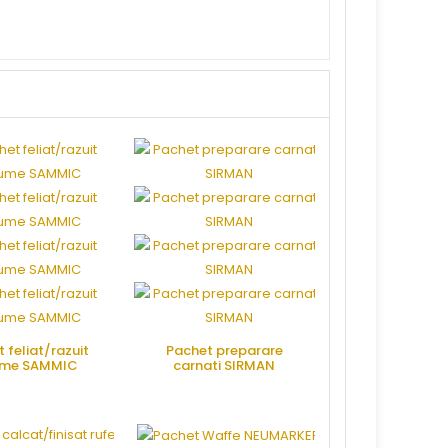
 feliat/razuit
Pachet preparare
Pachet prepar
ume SAMMIC
carnati SIRMAN
Vide SAM
RE OFERTA
CERE OFERTA
CERE OFE