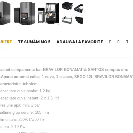
RIERE
TE SUNĂM NOI!
ADAUGA LA FAVORITE
achet echipamente bar BRAVILOR BONAMAT & SANTOS compus din:
.Aparat automat cafea, 1 cuva, 1 ceasca, SEGO 12L BRAVILOR BONAMA
aracteristici tehnice:
apacitate cuva boabe: 1.2 kg
apacitate cuva instant: 2 x 1.3 litri
resiune apa: min. 2 bar
naltime grup servire: 105 mm
limentare: 230V/1N/50 Hz
utere: 2.19 Kw