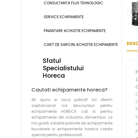
CONSULTANTA FLUX TEHNOLOGIC
SERVICE ECHIPAMENTE
FINANTARE ACHIZITIE ECHIPAMENTE
DESC
CAIET DE SARCINI ACHIZITIE
ECHIPAMENTE
Sfatul
Specialistului
P
Horeca
1
C
Cautati echipamente horeca?
C
Ati ajuns in locul potrivit! Va oferim
C
saptamanal noi discounturi pentru
P
echipamente HORECA cat si pentru
I
echipamente din industria alimentara. La
noi gasiti solutiile potrivite de echipamente
A
bucatarie si echipamente horeca create
P
special pentru profesionisti.