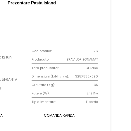
Prezentare Pasta Island
Cod produs:
26
 12 luni
Producator:
BRAVILOR BONAMAT
Tara producator:
OLANDA
Dimensiuni (Lxlxh
mm
):
325X535X590
da&FRANTA
Greutate (Kg):
35
s
Putere (W):
2.19 Kw
Tip alimentare:
Electric
TA
COMANDA RAPIDA