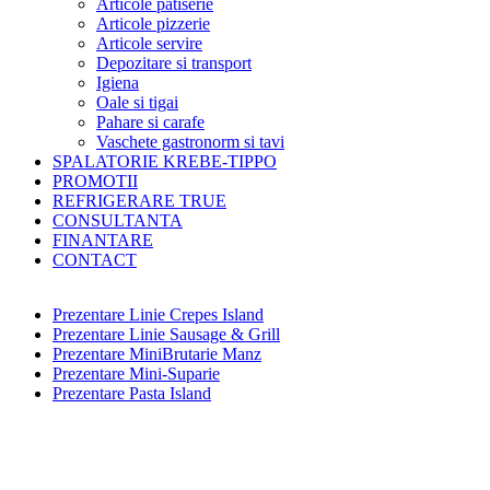
Articole patiserie
Articole pizzerie
Articole servire
Depozitare si transport
Igiena
Oale si tigai
Pahare si carafe
Vaschete gastronorm si tavi
SPALATORIE KREBE-TIPPO
PROMOTII
REFRIGERARE TRUE
CONSULTANTA
FINANTARE
CONTACT
Prezentare Linie Crepes Island
Prezentare Linie Sausage & Grill
Prezentare MiniBrutarie Manz
Prezentare Mini-Suparie
Prezentare Pasta Island