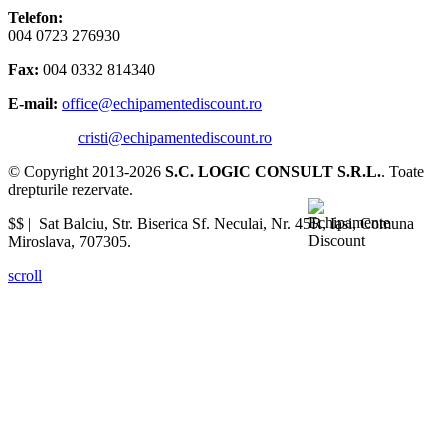
Telefon:
004 0723 276930
Fax:
004 0332 814340
E-mail:
office@echipamentediscount.ro
cristi@echipamentediscount.ro
© Copyright 2013-2026
S.C. LOGIC CONSULT S.R.L.
. Toate
drepturile rezervate.
$$ |
Sat Balciu, Str. Biserica Sf. Neculai, Nr. 45R
,
Iasi
,
Comuna
Miroslava
,
707305
.
scroll