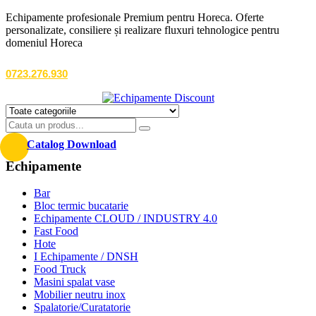
Echipamente profesionale Premium pentru Horeca. Oferte
personalizate, consiliere și realizare fluxuri tehnologice pentru
domeniul Horeca
0723.276.930
Catalog Download
Echipamente
Bar
Bloc termic bucatarie
Echipamente CLOUD / INDUSTRY 4.0
Fast Food
Hote
I Echipamente / DNSH
Food Truck
Masini spalat vase
Mobilier neutru inox
Spalatorie/Curatatorie