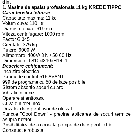
din:
1. Masina de spalat profesionala 11 kg KREBE TIPPO
Caracteristici tehnice:
Capacitate maxima: 11 kg
Volum cuva: 110 litri
Diametru cuva: 619 mm
Viteza centrifugare: 1000 rpm
Factor G 345
Greutate: 375 kg
Putere: 9000 W
Alimentare: 400V/ 3 N / 50-60 Hz
Dimensiuni: L810xl810xH1411
Descriere echipament:
Incalzire electrica
Panou de control 516 AVANT
999 de programe cu 50 de faze posibile
Sistem absortie socuri cu arc
Vibratii minime
Operare silentioasa
Cuva din otel inox
Dozator detergent usor de utilizat
Functie "Cool Down" - previne aplicarea de socuri termice
asupra rufelor
Posibilitatea de a conecta pompe de detergent lichid
Constructie robusta