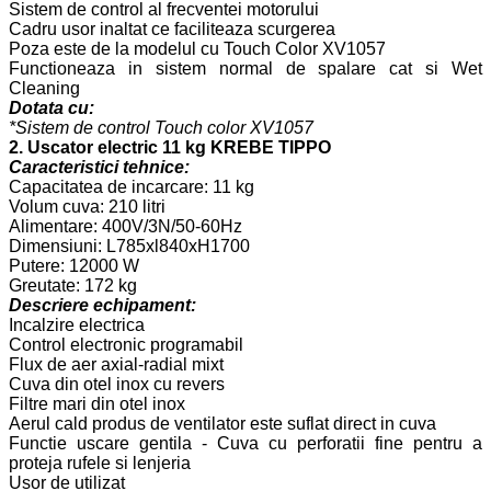
Sistem de control al frecventei motorului
Cadru usor inaltat ce faciliteaza scurgerea
Poza este de la modelul cu Touch Color XV1057
Functioneaza in sistem normal de spalare cat si Wet
Cleaning
Dotata cu:
*Sistem de control Touch color XV1057
2. Uscator electric 11 kg KREBE TIPPO
Caracteristici tehnice:
Capacitatea de incarcare: 11 kg
Volum cuva: 210 litri
Alimentare: 400V/3N/50-60Hz
Dimensiuni: L785xl840xH1700
Putere: 12000 W
Greutate: 172 kg
Descriere echipament:
Incalzire electrica
Control electronic programabil
Flux de aer axial-radial mixt
Cuva din otel inox cu revers
Filtre mari din otel inox
Aerul cald produs de ventilator este suflat direct in cuva
Functie uscare gentila - Cuva cu perforatii fine pentru a
proteja rufele si lenjeria
Usor de utilizat