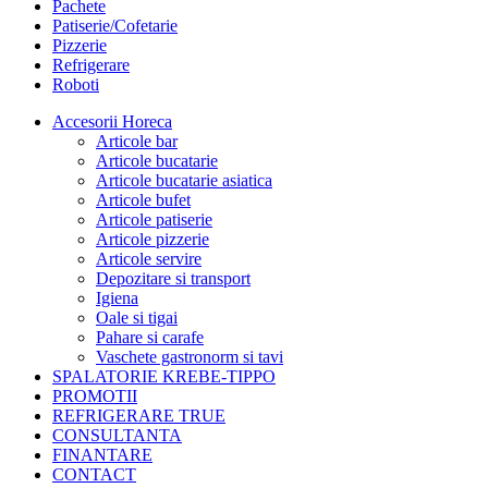
Pachete
Patiserie/Cofetarie
Pizzerie
Refrigerare
Roboti
Accesorii Horeca
Articole bar
Articole bucatarie
Articole bucatarie asiatica
Articole bufet
Articole patiserie
Articole pizzerie
Articole servire
Depozitare si transport
Igiena
Oale si tigai
Pahare si carafe
Vaschete gastronorm si tavi
SPALATORIE KREBE-TIPPO
PROMOTII
REFRIGERARE TRUE
CONSULTANTA
FINANTARE
CONTACT