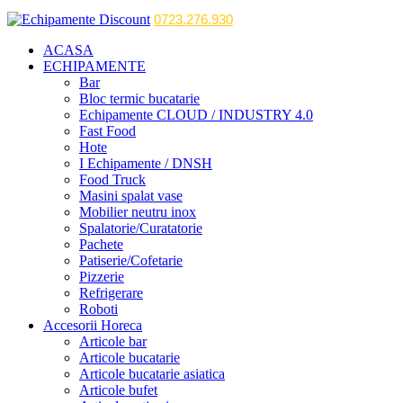
0723.276.930
ACASA
ECHIPAMENTE
Bar
Bloc termic bucatarie
Echipamente CLOUD / INDUSTRY 4.0
Fast Food
Hote
I Echipamente / DNSH
Food Truck
Masini spalat vase
Mobilier neutru inox
Spalatorie/Curatatorie
Pachete
Patiserie/Cofetarie
Pizzerie
Refrigerare
Roboti
Accesorii Horeca
Articole bar
Articole bucatarie
Articole bucatarie asiatica
Articole bufet