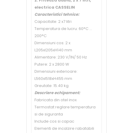
2. Friteuza dubla, 2 x 7 litri,
electrica CASSELIN
Caracteristici tehnice:
Capacitate: 2 x7 litri
Temperatura de lucru: 60°C ...
200°C
Dimensiuni cos: 2 x
L205xl205xH140 mm
Alimentare: 230 V/1N/ 50 Hz
Putere: 2 x 2800 W
Dimensiuni exterioare:
L560xl518xH455 mm
Greutate: 15.40 kg
Descriere echipament:
Fabricata din otel inox
Termostat reglare temperatura
si de siguranta
Include cos si capac
Elementi de incalzire rabatabili