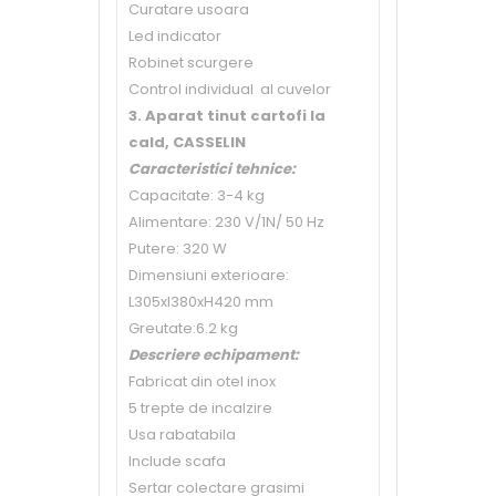
Curatare usoara
Led indicator
Robinet scurgere
Control individual al cuvelor
3. Aparat tinut cartofi la
cald, CASSELIN
Caracteristici tehnice:
Capacitate: 3-4 kg
Alimentare: 230 V/1N/ 50 Hz
Putere: 320 W
Dimensiuni exterioare:
L305xl380xH420 mm
Greutate:6.2 kg
Descriere echipament:
Fabricat din otel inox
5 trepte de incalzire
Usa rabatabila
Include scafa
Sertar colectare grasimi