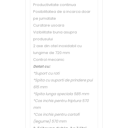
Productivitate continua
Posibilitatea de a incarca doar
pe jumatate
Curatare usoara
Vizibilitate buna asupra
produsului
2 axe din otel inoxidabil cu
lungime de 720 mm
Control mecanic
Dotat cu:
*Suport cu roti
*Spita cu suporti de prindere pui
615 mm
*Spita lunga speciala 585 mm
*Cos inchis pentru friptura 570
mm
*Cos inchis pentru cartofi
(legume) 570 mm