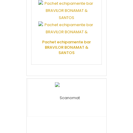
Pachet echipamente bar
BRAVILOR BONAMAT &
Pachet prepa
SANTOS
SA
CERE OFERTA
CERE 