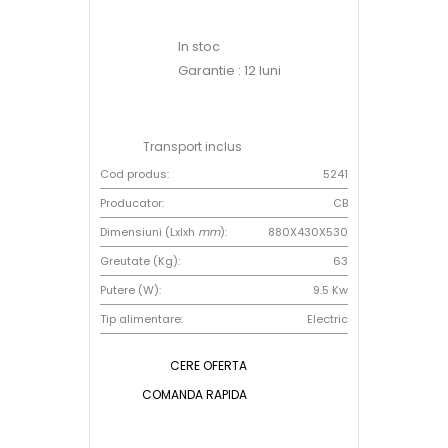
In stoc
Garantie : 12 luni
Transport inclus
Cod produs:
5241
Producator:
CB
Dimensiuni (Lxlxh
mm
):
880X430X530
Greutate (Kg):
63
Putere (W):
9.5 Kw
Tip alimentare:
Electric
CERE OFERTA
COMANDA RAPIDA