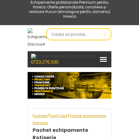
Echipamente profesionale Premium pentru
Horeca. Oferte personalizate, consiliere și
realizare fluxuri tehnologice pentru domeniul
Horeca
0723.276.930
Pachete
Fast Food
Pachet echipamente
/
/
Rotiserie
Pachet echipamente
Rotiserie