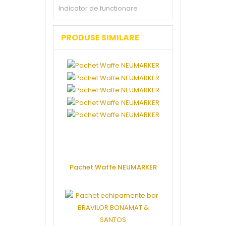
Indicator de functionare
PRODUSE SIMILARE
Pachet Waffe NEUMARKER
Pachet e
patiserie F
CERE OFERTA
CERE 