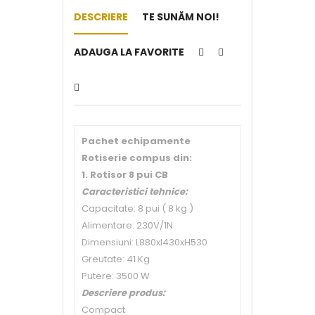
DESCRIERE
TE SUNĂM NOI!
ADAUGA LA FAVORITE
Pachet echipamente
Rotiserie compus din:
1. Rotisor 8 pui CB
Caracteristici tehnice:
Capacitate: 8 pui ( 8 kg )
Alimentare: 230V/1N
Dimensiuni: L880xl430xH530
Greutate: 41 Kg
Putere: 3500 W
Descriere produs:
Compact